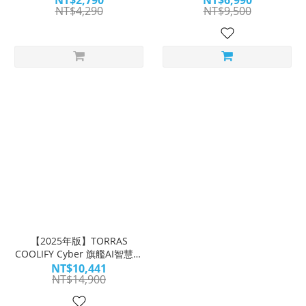
NT$2,790
NT$6,990
NT$4,290
NT$9,500
【2025年版】TORRAS
COOLIFY Cyber 旗艦AI智慧頸
掛冷暖空調風扇｜極地冰涼 一
NT$10,441
NT$14,900
戴就COOL