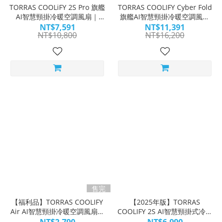
TORRAS COOLiFY 2S Pro 旗艦
TORRAS COOLIFY Cyber Fold
AI智慧頸掛冷暖空調風扇｜
旗艦AI智慧頸掛冷暖空調風扇
COOL玩 新摺學
｜極地 COOL 涼 完美雙摺學
NT$7,591
NT$11,391
NT$10,800
NT$16,200
售完
【福利品】TORRAS COOLIFY
【2025年版】TORRAS
Air AI智慧頸掛冷暖空調風扇丨
COOLIFY 2S AI智慧頸掛式冷暖
輕涼一夏 COOL翻全場
空調｜不只COOL 還更酷