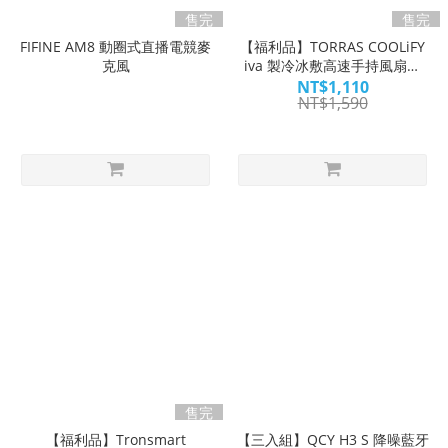
售完
售完
FIFINE AM8 動圈式直播電競麥
【福利品】TORRAS COOLiFY
克風
iva 製冷冰敷高速手持風扇｜
極・沁・涼
NT$1,110
NT$1,590
售完
【福利品】Tronsmart
【三入組】QCY H3 S 降噪藍牙