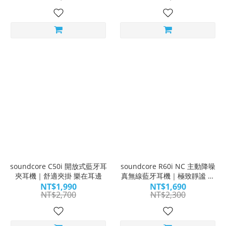
soundcore C50i 開放式藍牙耳
soundcore R60i NC 主動降噪
夾耳機｜舒適夾掛 樂在耳邊
真無線藍牙耳機｜極致靜謐 獨
享純粹
NT$1,990
NT$1,690
NT$2,700
NT$2,300