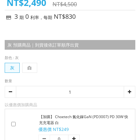
NT$2,490
NT$4,500
3
0
NT$830
期
利率，每期
灰 預購商品｜到貨後依訂單順序出貨
顏色
: 灰
灰
白
數量
以優惠價加購商品
【加購】 Choetech 氮化鎵GaN (PD3007) PD 30W 快
充充電器 白
優惠價 NT$249