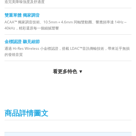
造完美降噪強度及舒適度
雙重單體 獨家調音
ACAA™ 獨家調音技術、10.5mm＋4.6mm 同軸雙動圈、響應頻率達 14Hz～
40kHz，精彩還原每一個細膩聲響
金標認證 聽見細節
通過 Hi-Res Wireless 小金標認證，搭載 LDAC™音訊傳輸技術，帶來近乎無損
的發燒音質
看更多特色 ▼
商品詳情圖文