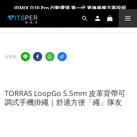
IDMIX Q10 Pro 行動電源 第一代 更換服務方案說明
IDMIX Q10 Pro 行動電源 第一代 更換服務方案說明
爸氣科技禮物節!精選科技好物5折起 >> 馬上選購
爸氣科技禮物節!精選科技好物5折起 >> 馬上選購
產品詳情
規格支援
分享到
TORRAS LoopGo 5.5mm 皮革背帶可
調式手機掛繩｜舒適方便「繩」隊友