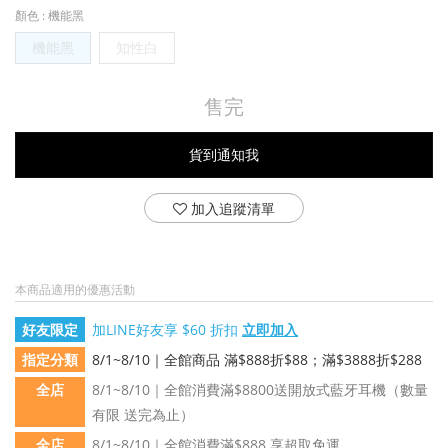
顏色
: 機能黑
機能黑
知性白
售完
貨到通知我
加入追蹤清單
本商品適用的優惠活動
好友限定
加LINE好友享 $60 折扣
立即加入
指定分類
8/1~8/10｜全館商品 滿$888折$88；滿$3888折$288
全店
8/1~8/10｜全館消費滿$8800送開放式藍牙耳機（數量
有限 送完為止）
全店
8/1~8/10｜全館消費滿$888 享超取免運