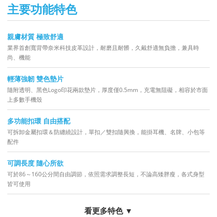
主要功能特色
親膚材質 極致舒適
業界首創寬背帶奈米科技皮革設計，耐磨且耐髒，久戴舒適無負擔，兼具時
尚、機能
輕薄強韌 雙色墊片
隨附透明、黑色Logo印花兩款墊片，厚度僅0.5mm，充電無阻礙，相容於市面
上多數手機殼
多功能扣環 自由搭配
可拆卸金屬扣環＆防纏繞設計，單扣／雙扣隨興換，能掛耳機、名牌、小包等
配件
可調長度 隨心所欲
可於86～160公分間自由調節，依照需求調整長短，不論高矮胖瘦，各式身型
皆可使用
看更多特色 ▼