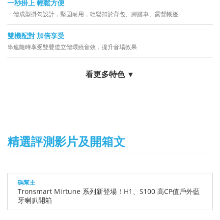
一秒掛上 輕鬆方便
一體成型掛勾設計，堅固耐用，輕鬆扣於背包、腳踏車、露營帳篷
雙機配對 加倍享受
串連隨時享受雙聲道立體環繞音效，提升音場效果
看更多特色 ▼
精選評測影片及開箱文
碼幫主
Tronsmart Mirtune 系列新登場！H1、S100 高CP值戶外藍
牙喇叭開箱