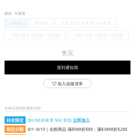
顏色
: 午夜黑
午夜黑
星空藍
【雙入組】午夜黑＋午夜黑
【雙入組】星空藍＋星空藍
【雙入組】午夜黑＋星空藍
售完
貨到通知我
加入追蹤清單
本商品適用的優惠活動
好友限定
加LINE好友享 $60 折扣
立即加入
指定分類
8/1~8/10｜全館商品 滿$888折$88；滿$3888折$288