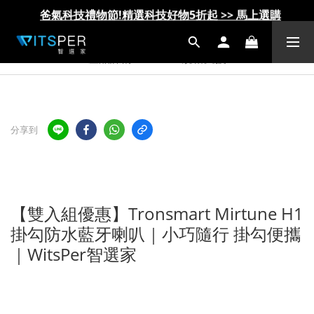
IDMIX Q10 Pro 行動電源 第一代 更換服務方案說明
IDMIX Q10 Pro 行動電源 第一代 更換服務方案說明
爸氣科技禮物節!精選科技好物5折起 >> 馬上選購
爸氣科技禮物節!精選科技好物5折起 >> 馬上選購
產品詳情
規格支援
分享到
【雙入組優惠】Tronsmart Mirtune H1
掛勾防水藍牙喇叭｜小巧隨行 掛勾便攜
｜WitsPer智選家