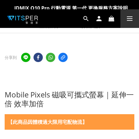
爸氣科技禮物節!精選科技好物5折起 >> 馬上選購
IDMIX Q10 Pro 行動電源 第一代 更換服務方案說明
爸氣科技禮物節!精選科技好物5折起 >> 馬上選購
產品詳情
規格支援
分享到
Mobile Pixels 磁吸可攜式螢幕｜延伸一
倍 效率加倍
【此商品因體積過大限用宅配物流】