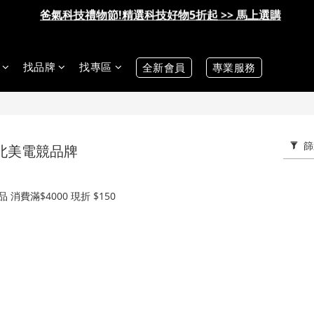
爸氣科技禮物節!精選科技好物5折起 >> 馬上選購
爸氣科技禮物節!精選科技好物5折起 >> 馬上選購
找品牌
找專區
全新會員
專業服務
篩
ach北美電競品牌
商品 消費滿$4000 現折 $150