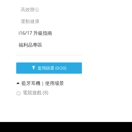
高效辦公
運動健康
i16/17 升級指南
福利品專區
套用篩選
(0/20)
藍牙耳機｜使用場景
電競遊戲 (8)