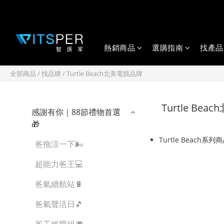
熱銷商品
選購指南
找產品
全部商品
/
找品牌
/
Turtle Beach北美電競品牌
Turtle Be
感謝有你｜88節禮物首選
🎁
Turtle Beach系列
爸拖涼一下🌬️
超能力爸王💻
爸氣續航站🔋
爸氣聲活日🎵