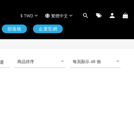
$
TWD
繁體中文
部落格
企業官網
商品排序
每頁顯示 48 個
選