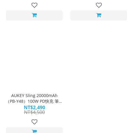
AUKEY Sling 20000mAh
（PB-Y48）100W PD快充 筆電
行動電源｜筆電神隊友｜
NT$2,490
NT$4,500
WitsPer智選家