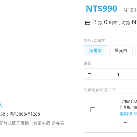
NT$990
NT$1
3
0
N
期
利率，每期
顏色
: 深霧灰
深霧灰
星光白
數量
以優惠價加購商品
【加購】QC
入
牙耳機（
優惠價 N
88；滿$3888折$288
00送開放式藍牙耳機（數量有限 送完為