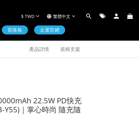
$
TWD
繁體中文
部落格
企業官網
產品詳情
規格支援
10000mAh 22.5W PD快充
-Y55)｜掌心時尚 隨充隨