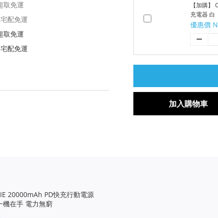
享超取免運
【加購】 Ch
充電器 白
 享宅配免運
優惠價 N
享超取免運
9享宅配免運
加入購物車
BIE 20000mAh PD快充行動電源
)｜一機在手 電力無窮