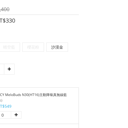
,400
T$330
晴空藍
櫻花粉
沙漠金
Y MeloBuds N30(HT16)主動降噪真無線藍
白）
T$549