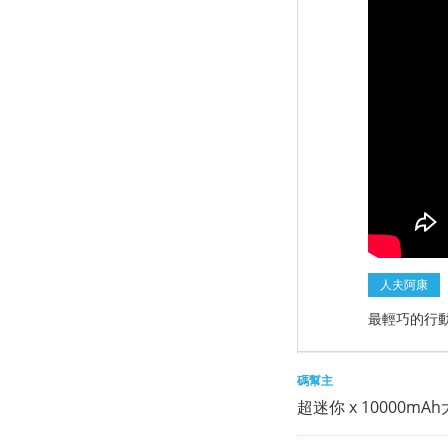
人夫阿康
最輕巧的行動電
碼幫主
超迷你 x 10000mA