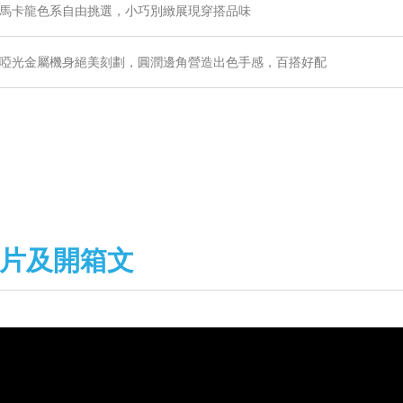
馬卡龍色系自由挑選，小巧別緻展現穿搭品味
啞光金屬機身絕美刻劃，圓潤邊角營造出色手感，百搭好配
片及開箱文