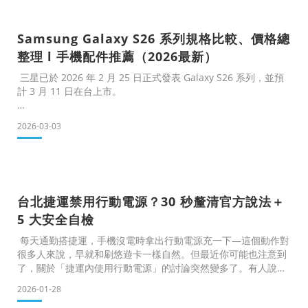
你整理清楚，避免戰利品在機場被沒收。目錄第一關｜出境台
灣：行李箱有哪些電器不能帶？第二關｜入境日本
Samsung Galaxy S26 系列規格比較、價格總
整理 l 手機配件推薦（2026最新）
三星已於 2026 年 2 月 25 日正式發表 Galaxy S26 系列，並預
計 3 月 11 日在台上市。
2026-03-03
👉 如果你已經決定入手 S26，除了選色與規格外，建議先挑好
手機殼和保護貼，給手機一個安全的保護。目錄一、S26 系列三
款規格比較表 二、外觀設計大改版：薄、輕、新材質 三、硬體
效能規格升級 四、相機系統全面進化 五、Galaxy AI 新功
能 六、Samsung Galaxy S26 系列手機殼推薦 七、Samsung
台北捷運禁用行動電源？30 秒釐清官方說法＋
Galaxy S26 系列保護貼推薦八、該換 Galax
5 大安全自檢
每天通勤搭捷運，手機沒電時拿出行動電源充一下—這個動作對
很多人來說，早就和刷悠遊卡一樣自然。但最近你可能也注意到
了，關於「捷運內使用行動電源」的討論突然變多了。有人說不
能用，有人說沒差，也有人開始擔心：我每天帶的這顆行動電
2026-01-28
源，會不會有問題？阿智從通勤族的實際需求出發，