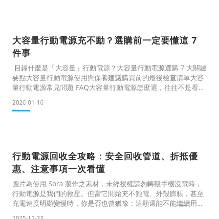
帶大家釐清：搭捷運到底能不能用行動電源？風險在哪裡？該怎
麼判斷自己的行動電源安不安全？先說結論：可以在台北捷運使
用行動電源臺北捷運公司針對「行動電源使用」的官方澄清說明
（新聞稿截圖）這是最多人搞錯的第一點。臺北捷運公司已經公
大容量行動電源充不動？選購前一定要懂這 7
開說
件事
目錄什麼是「大容量」行動電源？大容量行動電源選購 7 大關鍵
要點大容量行動電源使用與保養建議購買前的最後檢查清單大容
量行動電源常見問題 FAQ大容量行動電源怎麼選，往往不是看容
量寫多大，而是看你能不能真的用得到。
2026-01-16
很多人買之前只注意 mAh 數字，覺得容量越大越安心，但實際
使用後才發現，不但充電次數不如預期，還可能遇到無法登機、
輸出功率不足，甚至插上裝置卻「怎麼樣都充不動」的情況。如
果你正在考慮是否要入手大容量行動電源，阿智會先帶你釐清選
購時最容易忽略的7個要點，再一步步對應不同使用情境，幫你
行動電源回收全攻略：安全回收管道、折抵優
惠、注意事項一次看懂
圖片為使用 Sora 製作之素材，未經授權請勿轉載手機沒電時，
行動電源是我們的救星。但當它開始充不飽電、外殼膨脹，甚至
充電速度明顯變慢時，你是否也曾猶豫：這顆還能不能繼續用？
該怎麼處理才安全？今天就來跟大家分享行動電源的正確回收方
2025-12-23