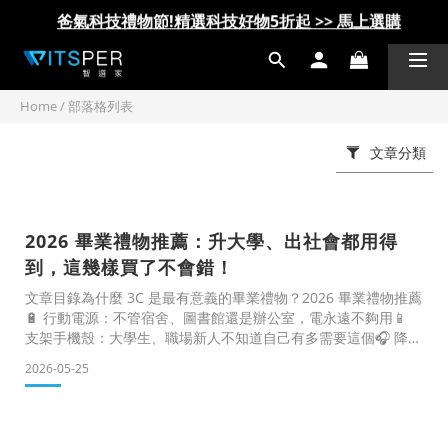
爸氣科技禮物節!精選科技好物5折起 >> 馬上選購
爸氣科技禮物節!精選科技好物5折起 >> 馬上選購
Home
/
部落格列表
文章分類
2026 畢業禮物推薦：升大學、出社會都用得
到，這幾樣買了不會錯！
文章目錄為什麼 3C 是最有意義的畢業禮物？2026 畢業禮物推薦
🔋 行動電源：不管宿舍、圖書館還是辦公室，電永遠不夠用📱
支架手機殼：大學生、職場新人不知道自己有多需要這個🎧 降噪
耳機：讀書、辦公室空間的一抹寧靜🎁 最強整套：畢業限量禮包
2026-05-25
組合（77折限定）快速速配表：我要送誰？畢業禮物常見問題
FAQ 畢業禮物最怕兩件事：送出去之後，對方說「謝謝喔~」然
後就放著沒用。想太久，結果畢業典禮到了還沒買。所以這篇阿
智直接幫你整理好——實用、有質感、出社會第一天就用得到的