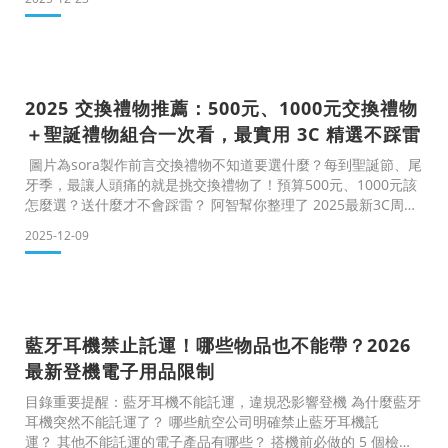
式，以及為什麼選對回收管道這麼重要。為什麼行動電源不能直
接丟垃圾？行動電源內部是鋰離子電池，即使沒在充電，只要受
到擠壓、撞擊或高溫，都可能發生危險反應。
常見風險包括：
🔥 起火燃燒：垃圾車擠壓時最容易發生
2025 交換禮物推薦：500元、1000元交換禮物
💥 電池爆裂：外殼老化、內部短路
🌍 重金屬污染：鋰、鈷、鎳對
＋聖誕禮物組合一次看，最實用 3C 精選不踩雷
圖片為sora製作前言交換禮物不知道要選什麼？每到聖誕節、尾
牙季，最讓人頭痛的就是挑交換禮物了！預算500元、1000元該
怎麼選？送什麼才不會踩雷？ 阿智幫你整理了 2025最新3C周邊
交換禮物推薦清單，從 500元以下到1000元以上通通有，不管是
2025-12-09
送同事、朋友、伴侶還是參加聖誕派對，這篇 3C交換禮物指南
讓你一次搞定！ 本篇重點：✅ 500元交換禮物推薦✅ 1000元交
換禮物推薦✅ 聖誕男友屬性選禮指南✅ 聖誕「限定禮包優惠」
（新客現折$60）
500元交換禮物推薦（500-1000元實用
藍牙耳機禁止託運！哪些物品也不能帶？2026
最新登機電子用品限制
目錄重要提醒：藍牙耳機不能託運，違規恐影響登機 為什麼藍牙
耳機突然不能託運了？ 哪些航空公司明確禁止藍牙耳機託
運？ 其他不能託運的電子產品有哪些？ 搭機前必做的 5 個檢查