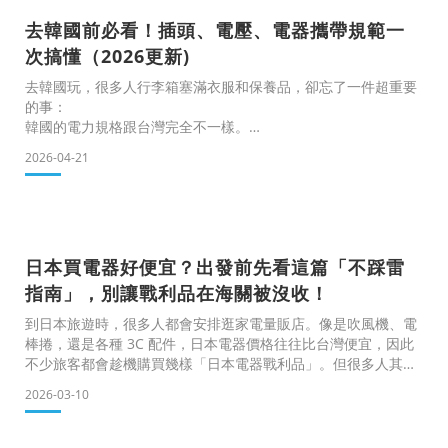
畢業禮物清單，按照預算和對象選
去韓國前必看！插頭、電壓、電器攜帶規範一
次搞懂（2026更新)
去韓國玩，很多人行李箱塞滿衣服和保養品，卻忘了一件超重要
的事：
韓國的電力規格跟台灣完全不一樣。
插頭插不進去、吹風機燒掉、行動電源被機場攔下⋯⋯這些都是
2026-04-21
真實發生過的慘劇。阿智這篇幫你從插頭講到機場規範，出發前
花五分鐘讀完，省去一堆麻煩。韓國旅遊 3C 指南KOREA
TRAVEL TECH GUIDE⚡ 供電規格220V / 60Hz台灣 110V 電器若
無標示「100-240V」請勿直插，以免高溫燒毀電器。🔌 插件規
格C / F 型 圓頭歐規和德標兩腳圓型，兩者可在韓國使用。🔋 航
日本買電器好便宜？出發前先看這篇「不踩雷
空規範10
指南」，別讓戰利品在海關被沒收！
到日本旅遊時，很多人都會安排逛家電量販店。像是吹風機、電
棒捲，還是各種 3C 配件，日本電器價格往往比台灣便宜，因此
不少旅客都會趁機購買幾樣「日本電器戰利品」。但很多人其實
到了機場才發現：有些電器不能帶上飛機，有些產品台灣電壓可
2026-03-10
能不能用，甚至有些含鋰電池設備 可能被安檢攔下。如果你準備
在日本買電器並帶回台灣，建議先了解三個關卡：出境台灣 →
抵達日本 → 日本回台灣每一關的規定都不同，這篇文章一次幫