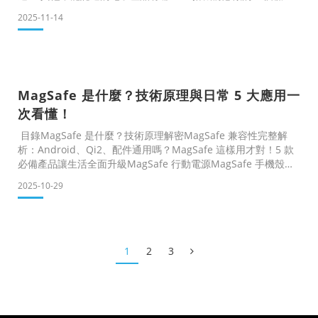
步驟 什麼樣的藍牙耳機更適合搭飛機？ 常見問題 Q&A 重要提
2025-11-14
醒：藍牙耳機不能託運，違規恐影響登機準備出國旅行，卻在機
場櫃台被告知藍牙耳機不能放行李箱託運？近期台灣多家航空公
司陸續公告禁止將藍牙耳機及充電盒放入託運行李，違規者可能
被要求當場重新整理行李，甚至影響究竟為什麼藍牙耳機不能託
運？哪些航空公司有此限制？這篇整理
MagSafe 是什麼？技術原理與日常 5 大應用一
次看懂！
目錄MagSafe 是什麼？技術原理解密MagSafe 兼容性完整解
析：Android、Qi2、配件通用嗎？MagSafe 這樣用才對！5 款
必備產品讓生活全面升級MagSafe 行動電源MagSafe 手機殼
MagSafe 無線充電器MagSafe 無線車充MagSafe 常見問題
2025-10-29
FAQ前言：你可能每天都在用 MagSafe，但真的了解它嗎？
MagSafe 是什麼？它是 Apple 為 iPhone 推出的磁吸無線充電
技術，讓手機「一吸即充」。相較於傳統 Qi 無線充電，
MagSafe 透
1
2
3