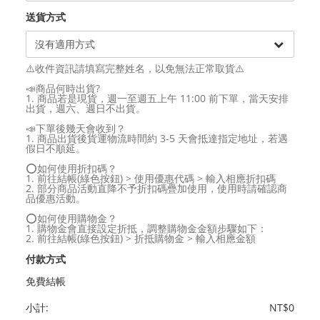
送貨方式
⚠️收件資訊請填寫完整姓名，以免無法正常取貨⚠️
📣商品何時出貨?
1. 商品若是現貨，週一至週五上午 11:00 前下單，當天安排
出貨，週六、週日不出貨。
📣下單後幾天會收到？
1. 商品出貨後貨運物流時間約 3-5 天會抵達指定地址，若遇
假日不順延。
⭕如何使用折扣碼？
1. 前往結帳(綠色按鈕) > 使用優惠代碼 > 輸入相應折扣碼
2. 部分商品活動直降不予折扣碼疊加使用，使用時請確認商
品優惠活動。
⭕如何使用購物金？
1. 購物金會直接設定折抵，調整購物金金額步驟如下：
2. 前往結帳(綠色按鈕) > 折抵購物金 > 輸入相應金額
付款方式
免費結帳
小計:
NT$0