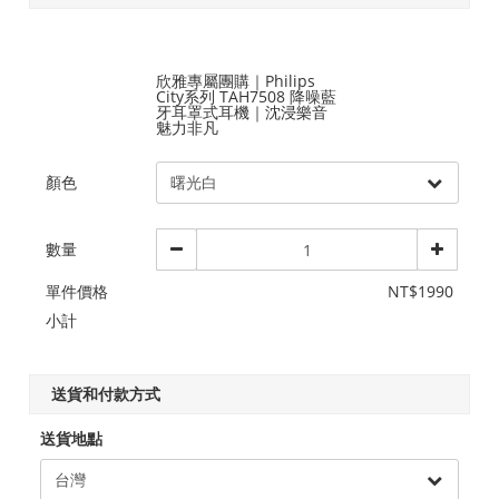
欣雅專屬團購｜Philips
City系列 TAH7508 降噪藍
牙耳罩式耳機｜沈浸樂音
魅力非凡
顏色
數量
單件價格
NT$1990
小計
送貨和付款方式
送貨地點