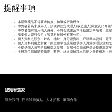
提醒事項
本活動獎品不得要求轉換、轉讓或折換現金。
中獎者若為未成年人，須獲得法定代理人(或監護人)同意及代為領
中獎者如有冒用他人身分、不符合或違反本活動規定事項者，主
蒐集個人資料公司：智選科技股份有限公司。
個人資料之類別：姓名、地址、身分證資料、戶籍謄本資料、電子
個人資料利用之對象：由主辦單位該業務承辦人員於辦理該活動之
不提供個人資料所致權益之影響：台端可自由選擇是否提供主辦單
主辦單位保留隨時修正、暫停、終止或解釋本活動之最終權利（包
認識智選家
關於我們
門市試聽據點
人才招募
廠商合作