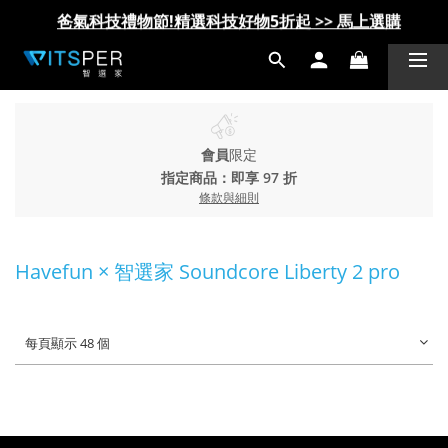
爸氣科技禮物節!精選科技好物5折起 >> 馬上選購
爸氣科技禮物節!精選科技好物5折起 >> 馬上選購
會員
限定
指定商品：即享 97 折
條款與細則
Havefun × 智選家 Soundcore Liberty 2 pro
每頁顯示 48 個