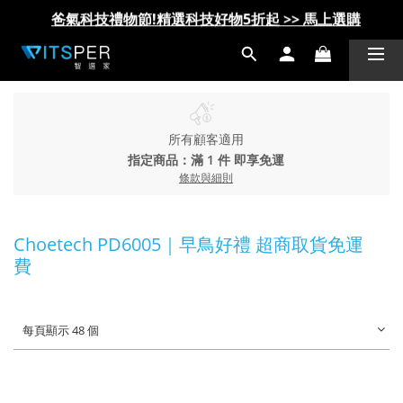
爸氣科技禮物節!精選科技好物5折起 >> 馬上選購
爸氣科技禮物節!精選科技好物5折起 >> 馬上選購
所有顧客適用
指定商品：滿 1 件 即享免運
條款與細則
Choetech PD6005｜早鳥好禮 超商取貨免運
費
每頁顯示 48 個