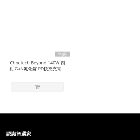
售完
Choetech Beyond 140W 四
孔 GaN氮化鎵 PD快充充電器
（PD6005）｜充電，不設限
認識智選家