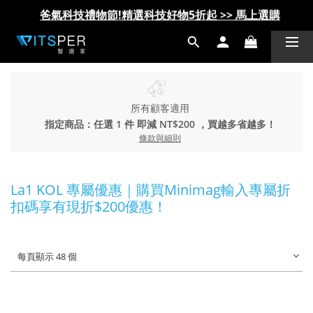
爸氣科技禮物節!精選科技好物5折起 >> 馬上選購
爸氣科技禮物節!精選科技好物5折起 >> 馬上選購
所有顧客適用
指定商品：任選 1 件 即減 NT$200 ，買越多省越多！
條款與細則
La1 KOL 專屬優惠｜購買Minimag輸入專屬折
扣碼享有現折$200優惠！
每頁顯示 48 個