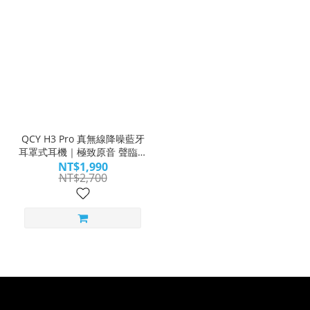
QCY H3 Pro 真無線降噪藍牙
耳罩式耳機｜極致原音 聲臨其
境｜WitsPer智選家
NT$1,990
NT$2,700