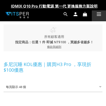
IDMIX Q10 Pro 行動電源 第一代 更換服務方案說明
IDMIX Q10 Pro 行動電源 第一代 更換服務方案說明
爸氣科技禮物節!精選科技好物5折起 >> 馬上選購
爸氣科技禮物節!精選科技好物5折起 >> 馬上選購
所有顧客適用
指定商品：任選 1 件 即減 NT$100 ，買越多省越多！
條款與細則
多尼沉睡 KOL優惠｜購買H3 Pro ，享現折
$100優惠
每頁顯示 48 個