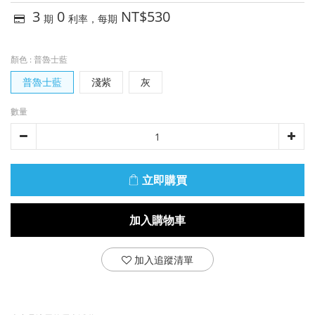
3
0
NT$530
期
利率，每期
顏色
: 普魯士藍
普魯士藍
淺紫
灰
數量
立即購買
加入購物車
加入追蹤清單