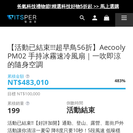
爸氣科技禮物節!精選科技好物5折起 >> 馬上選購
爸氣科技禮物節!精選科技好物5折起 >> 馬上選購
【活動已結束!!!超早鳥56折】Aecooly
PM02 手持冰霧速冷風扇｜一吹即涼
的隨身空調
累積金額
NT$483,010
483%
目標
NT$100,000
倒數時間
累積銷量
活動結束
199
活動已結束!!【好評加開】通勤、登山、露營、逛街戶外
活動讓你清涼一夏🤫 降8度只要10秒！5段風速 低噪穩