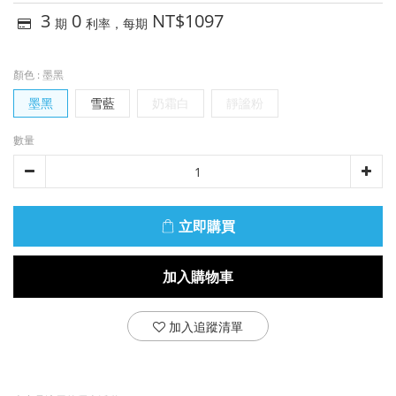
3
0
NT$1097
期
利率，每期
顏色
: 墨黑
墨黑
雪藍
奶霜白
靜謐粉
數量
立即購買
加入購物車
加入追蹤清單