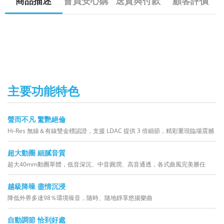
商品描述
會員安心購
送貨與付款
顧客評價
主要功能特色
聲而不凡 驚艷絕倫
Hi-Res 無線＆有線雙金標認證，支援 LDAC 提供 3 倍細節，精彩重現臨場震撼
超大動圈 細膩音質
超大40mm動圈單體，低音深沉、中音圓潤、高音通透，各式曲風完美勝任
越級降噪 盡情沉浸
降低外界多達98％環境噪音，隨時、隨地靜享悠揚樂曲
自動調節 恰到好處