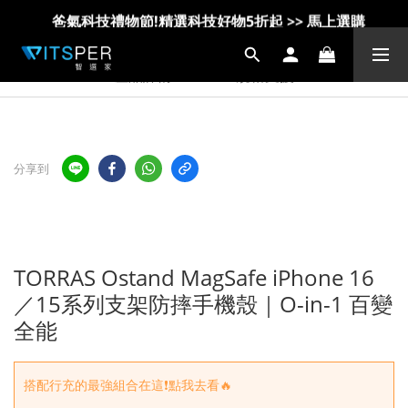
爸氣科技禮物節!精選科技好物5折起 >> 馬上選購
IDMIX Q10 Pro 行動電源 第一代 更換服務方案說明
爸氣科技禮物節!精選科技好物5折起 >> 馬上選購
產品詳情
規格支援
分享到
TORRAS Ostand MagSafe iPhone 16
／15系列支架防摔手機殼｜O-in-1 百變
全能
搭配行充的最強組合在這❗點我去看🔥