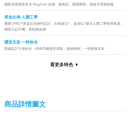
磁吸掛環相容各式 MagSafe 設備、鐵製品，穩固吸附，無線充電無阻礙
黃金比例 人體工學
獨家UPRO™黃金比例專利設計，呈橫放52°、直放62°最佳人體工學使用角度，
穩固立起手機，肩頸無負擔
隱形支架 一秒收合
隱藏設計方便收合，特殊凹槽便於拿取，收納便利，一秒變身支架
看更多特色 ▼
商品詳情圖文