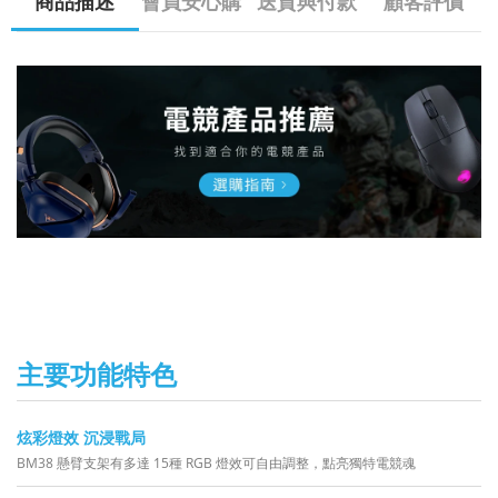
商品描述
會員安心購
送貨與付款
顧客評價
主要功能特色
炫彩燈效 沉浸戰局
BM38 懸臂支架有多達 15種 RGB 燈效可自由調整，點亮獨特電競魂