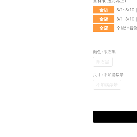
量有限 送完為止）
全店
8/1~8/
全店
8/1~8/
全店
全館消費滿 
顏色
: 隕石黑
隕石黑
尺寸
: 不加購錶帶
不加購錶帶