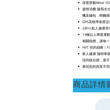
深度搭載Wear O
盡情消費 隨我支付(
機及錢包，輕觸感
GPS高精準衛星定
24hrs私人健康
13種以上專業運動
相關指標，讓每一次的
HIIT 你的巔峰｜
家人健康 隨時掌握
現同樣目標，更可以
展現您的與眾不同
商品詳情