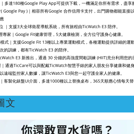
S｜多達180種Google Play App可提供下載，一機滿足你所有需求，盡
 Google Pay )｜相容所有Google 合作信用卡支付，出門購物都能
應
位 ｜支援3大全球衛星導航系統，所有旅程由TicWatch E3 陪伴。
管理專家｜Google Fit健康管理，5大健康檢測，全方位守護身心健康。
模式｜支援Google Fit 13種以上專業運動模式，各種運動提供詳細的
訓練，都有TicWatch E3 的陪伴。
TicWatch E3 新推出，通過 30 分鐘的高強度間歇訓練 (HIIT)充分利用
｜通過TicCare可以與配戴TicWatch智慧手錶的家人朋友分享健康和
遠端監控家人數據，讓TicWatch E3與您一起守護全家人的健康。
｜客製化錶盤UI介面，多達1000種以上替換桌布，365天順應心情每天
圖文