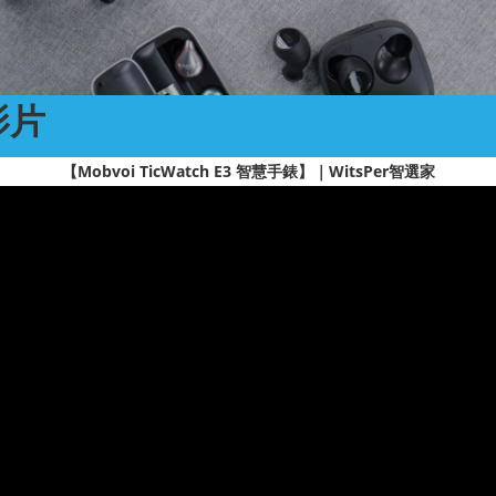
影片
【Mobvoi TicWatch E3 智慧手錶】｜WitsPer智選家