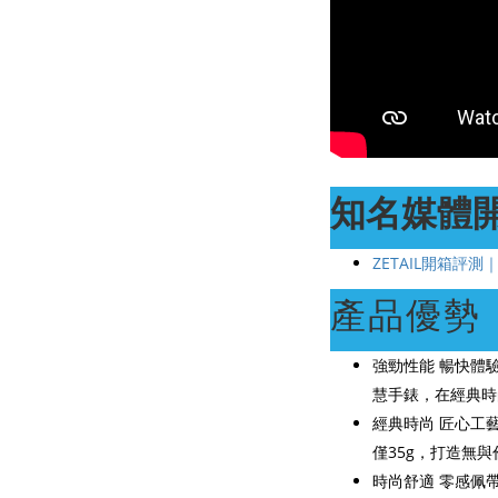
知名媒體
ZETAIL開箱評測
產品優勢
強勁性能 暢快體驗｜
慧手錶，在經典時
經典時尚 匠心工
僅35g，打造無
時尚舒適 零感佩