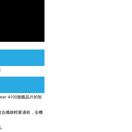
能
ear 4100旗艦晶片的智
複合纖維輕量邊框，全機
感。