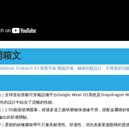
開箱文
｜Mobvoi TicWatch E3 智慧手錶 開箱評測：極簡外觀設計，不簡單的功
全球首款搭載可穿戴設備平台Google Wear OS系统及Snapdragon W
尚的設計中結合了流暢的性能。
藝｜2.5D曲面玻璃螢幕，經過多道工藝研磨確保邊緣平滑，搭配金屬噴砂
與倫比的舒適體驗。
帶｜柔韌的矽橡膠錶帶不只兼具耐用性、舒適性，消光表面更盡顯簡約質