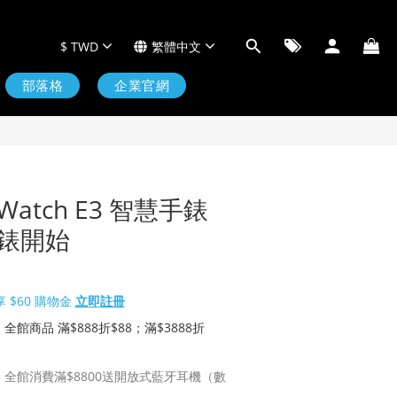
$
TWD
繁體中文
部落格
企業官網
icWatch E3 智慧手錶
錶開始
 $60 購物金
立即註冊
0｜全館商品 滿$888折$88；滿$3888折
10｜全館消費滿$8800送開放式藍牙耳機（數