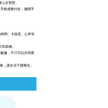
享腕上全智慧。
直接以手錶感應付款，拋開手
運動時間、卡路里、心率等
您的日常鍛煉，
健身數據，不只可以共同實
替換，讓生活千變萬化。