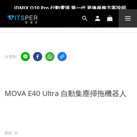
爸氣科技禮物節!精選科技好物5折起 >> 馬上選購
爸氣科技禮物節!精選科技好物5折起 >> 馬上選購
產品詳情
規格支援
分享到
MOVA E40 Ultra 自動集塵掃拖機器人
顏色
: 白