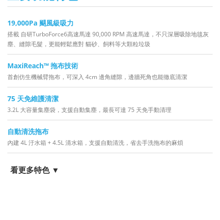
19,000Pa 颶風級吸力
搭載 自研TurboForce6高速馬達 90,000 RPM 高速馬達，不只深層吸除地毯灰
塵、縫隙毛髮，更能輕鬆應對 貓砂、飼料等大顆粒垃圾
MaxiReach™ 拖布技術
首創仿生機械臂拖布，可深入 4cm 邊角縫隙，邊牆死角也能徹底清潔
75 天免維護清潔
3.2L 大容量集塵袋，支援自動集塵，最長可達 75 天免手動清理
自動清洗拖布
內建 4L 汙水箱 + 4.5L 清水箱，支援自動清洗，省去手洗拖布的麻煩
看更多特色 ▼