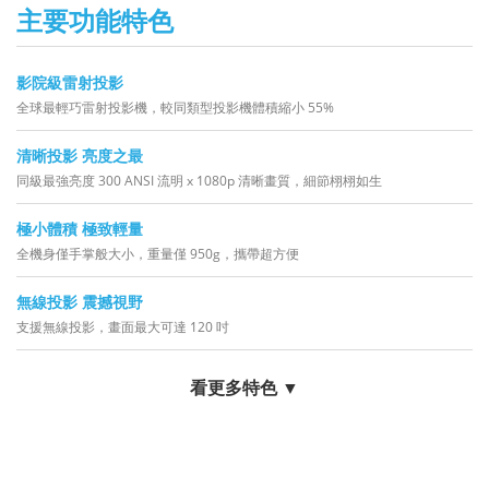
主要功能特色
影院級雷射投影
全球最輕巧雷射投影機，較同類型投影機體積縮小 55%
清晰投影 亮度之最
同級最強亮度 300 ANSI 流明 x 1080p 清晰畫質，細節栩栩如生
極小體積 極致輕量
全機身僅手掌般大小，重量僅 950g，攜帶超方便
無線投影 震撼視野
支援無線投影，畫面最大可達 120 吋
看更多特色 ▼