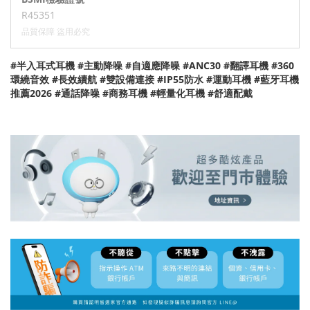
R45351
品質保障 盜用必究
#半入耳式耳機 #主動降噪 #自適應降噪 #ANC30 #翻譯耳機 #360
環繞音效 #長效續航 #雙設備連接 #IP55防水 #運動耳機 #藍牙耳機
推薦2026 #通話降噪 #商務耳機 #輕量化耳機 #舒適配戴