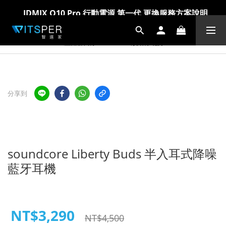
IDMIX Q10 Pro 行動電源 第一代 更換服務方案說明
爸氣科技禮物節!精選科技好物5折起 >> 馬上選購
爸氣科技禮物節!精選科技好物5折起 >> 馬上選購
產品詳情
規格支援
分享到
soundcore Liberty Buds 半入耳式降噪
藍牙耳機
NT$3,290
NT$4,500