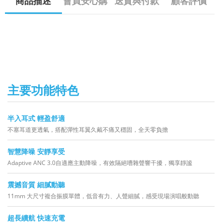
商品描述
會員安心購
送貨與付款
顧客評價
主要功能特色
半入耳式 輕盈舒適
不塞耳道更透氣，搭配彈性耳翼久戴不痛又穩固，全天零負擔
智慧降噪 安靜享受
Adaptive ANC 3.0自適應主動降噪，有效隔絕嘈雜聲響干擾，獨享靜謐
震撼音質 細膩動聽
11mm 大尺寸複合振膜單體，低音有力、人聲細膩，感受現場演唱般動聽
超長續航 快速充電