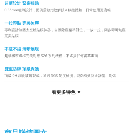
超薄設計 緊密服貼
0.35mm極薄設計，提供靈敏指紋解鎖＆觸控體驗，日常使用更流暢
一拉即貼 完美無塵
專利設計無塵太空艙貼膜神器，自動除塵精準對位，一放一拉，兩步即可無塵
完美貼膜
不遮不擋 清晰展現
超細極窄邊框完美對應 S26 系列機種，不遮擋任何螢幕畫面
雙重防碎 頂級保護
頂級 9H 鋼化玻璃製成，通過 SGS 硬度檢測，能夠有效防止刮傷、劃傷
看更多特色 ▼
商品詳情圖文