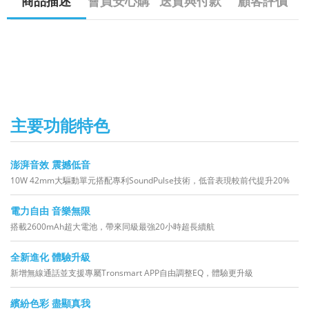
商品描述
會員安心購
送貨與付款
顧客評價
主要功能特色
澎湃音效 震撼低音
10W 42mm大驅動單元搭配專利SoundPulse技術，低音表現較前代提升20%
電力自由 音樂無限
搭載2600mAh超大電池，帶來同級最強20小時超長續航
全新進化 體驗升級
新增無線通話並支援專屬Tronsmart APP自由調整EQ，體驗更升級
繽紛色彩 盡顯真我