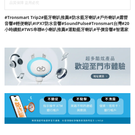
品質保障 盜用必究
#Tronsmart Trip2#藍牙喇叭推薦#防水藍牙喇叭#戶外喇叭#露營
音響#輕便喇叭#IPX7防水音響#SoundPulse#Tronsmart台灣#20
小時續航#TWS串聯#小喇叭推薦#運動藍牙喇叭#平價音響#智選家