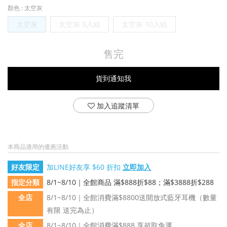
顏色
: 太空灰
太空灰
太空灰 5入組
太空灰 10入組
售完
貨到通知我
加入追蹤清單
本商品適用的優惠活動
好友限定
加LINE好友享 $60 折扣
立即加入
指定分類
8/1~8/10｜全館商品 滿$888折$88；滿$3888折$288
全店
8/1~8/10｜全館消費滿$8800送開放式藍牙耳機（數量
有限 送完為止）
全店
8/1~8/10｜全館消費滿$888 享超取免運